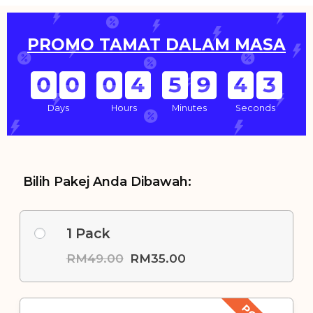
PROMO TAMAT DALAM MASA
0
0
0
4
5
9
4
0
Days
Hours
Minutes
Seconds
Bilih Pakej Anda Dibawah:
1 Pack
RM
49.00
RM
35.00